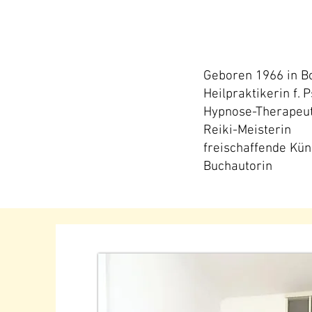
Angela
Püttmann
Geboren 1966 in B
Heilpraktikerin f. 
Hypnose-Therapeut
Reiki-Meisterin
freischaffende Kün
Buchautorin