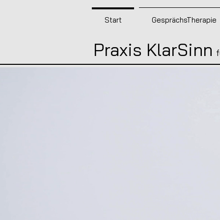
Start
GesprächsTherapie
Praxis
KlarSinn
f