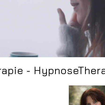
apie - HypnoseTherap
inn