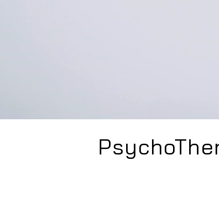
PsychoTher
Praxis KlarS